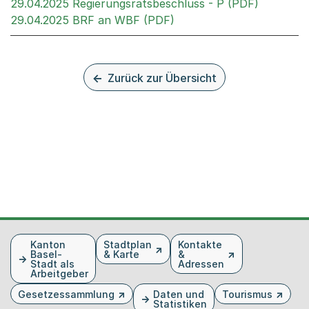
Externer 
29.04.2025 Regierungsratsbeschluss - P (PDF)
Externer Link, wird in e
29.04.2025 BRF an WBF (PDF)
Zurück zur Übersicht
Fusszeile
Kanton
Stadtplan
Kontakte
Basel-
& Karte
&
Stadt als
Adressen
Arbeitgeber
Gesetzessammlung
Daten und
Tourismus
Statistiken