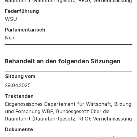
Raumfahrt (Raumfahrtgesetz, RFG); Vernehmlassung
Federführung
WSU
Parlamentarisch
Nein
Behandelt an den folgenden Sitzungen
Behandelt an den folgenden Sitzungen: Informationen 
Sitzung vom
29.04.2025
Traktanden
Eidgenössisches Departement für Wirtschaft, Bildung
und Forschung WBF; Bundesgesetz über die
Raumfahrt (Raumfahrtgesetz, RFG); Vernehmlassung
Dokumente