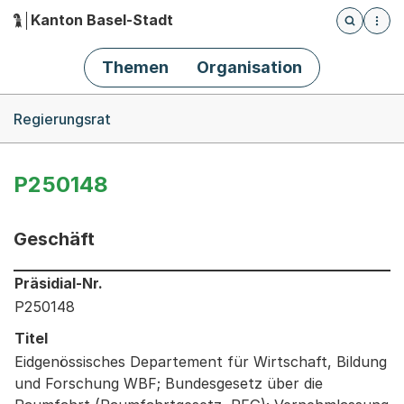
Kanton Basel-Stadt
Öffnet die
(Dieser Link führt zur Startseite)
Hauptnavigation
Themen
Organisation
Breadcrumb-Navigation
Regierungsrat
P250148
Geschäft
Informationen zum Ausgewählten Geschäft
Präsidial-Nr.
P250148
Titel
Eidgenössisches Departement für Wirtschaft, Bildung
und Forschung WBF; Bundesgesetz über die