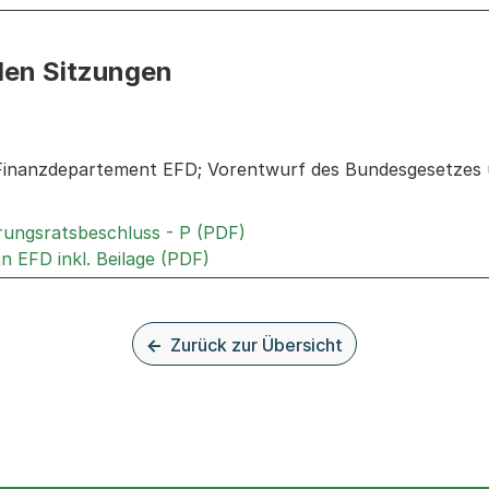
den Sitzungen
n: Informationen zu den Sitzungen zum Geschäft
Finanzdepartement EFD; Vorentwurf des Bundesgesetzes 
Externer Link, wird in einem
rungsratsbeschluss - P (PDF)
Externer Link, wird in einem neu
n EFD inkl. Beilage (PDF)
Zurück zur Übersicht