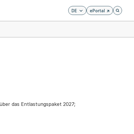
DE
ePortal
Externer Link, wird i
Öffnet di
über das Entlastungspaket 2027;