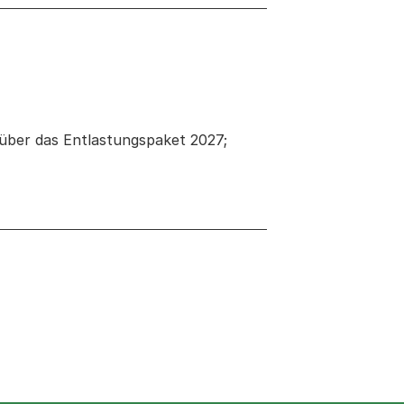
über das Entlastungspaket 2027;
 neuen Tab oder Fenster geöffnet
en Tab oder Fenster geöffnet