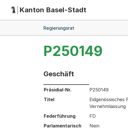
Kanton Basel-Stadt
Hauptnavigation
(Dieser Link führt zur Startseite)
Breadcrumb-Navigation
Regierungsrat
P250149
Geschäft
Informationen zum Ausgewählten Ges
Präsidial-Nr.
P250149
Titel
Eidgenössisches 
Vernehmlassung
Federführung
FD
Parlamentarisch
Nein