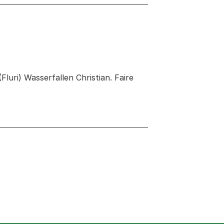
luri) Wasserfallen Christian. Faire
 neuen Tab oder Fenster geöffnet
er Fenster geöffnet