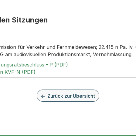
den Sitzungen
n: Informationen zu den Sitzungen zum Geschäft
ission für Verkehr und Fernmeldewesen; 22.415 n Pa. Iv. (F
G am audiovisuellen Produktionsmarkt; Vernehmlassung
Externer Link, wird in einem
rungsratsbeschluss - P (PDF)
Externer Link, wird in einem neuen Tab od
an KVF-N (PDF)
Zurück zur Übersicht