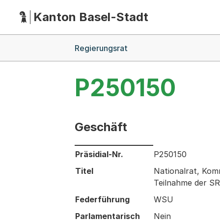
Kanton Basel-Stadt
Hauptnavigation
(Dieser Link führt zur Startseite)
Breadcrumb-Navigation
Regierungsrat
P250150
Geschäft
Informationen zum Ausgewählten Ges
Präsidial-Nr.
P250150
Titel
Nationalrat, Komm
Teilnahme der SR
Federführung
WSU
Parlamentarisch
Nein