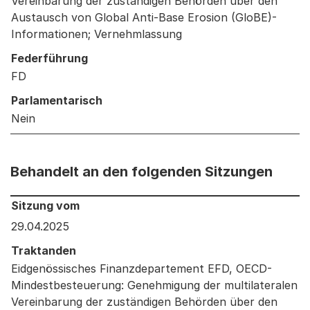
Vereinbarung der zuständigen Behörden über den
Austausch von Global Anti-Base Erosion (GloBE)-
Informationen; Vernehmlassung
Federführung
FD
Parlamentarisch
Nein
Behandelt an den folgenden Sitzungen
Behandelt an den folgenden Sitzungen: Informationen 
Sitzung vom
29.04.2025
Traktanden
Eidgenössisches Finanzdepartement EFD, OECD-
Mindestbesteuerung: Genehmigung der multilateralen
Vereinbarung der zuständigen Behörden über den