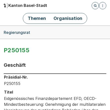
Kanton Basel-Stadt
Öffnet die
(Dieser Link führt zur Startseite)
Hauptnavigation
Themen
Organisation
Breadcrumb-Navigation
Regierungsrat
P250155
Geschäft
Informationen zum Ausgewählten Geschäft
Präsidial-Nr.
P250155
Titel
Eidgenössisches Finanzdepartement EFD, OECD-
Mindestbesteuerung: Genehmigung der multilateralen