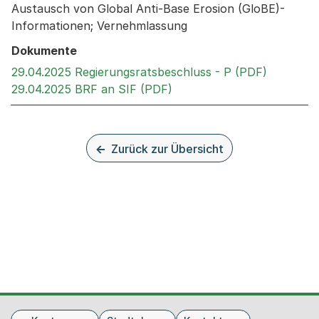
Austausch von Global Anti-Base Erosion (GloBE)-
Informationen; Vernehmlassung
Dokumente
Externer 
29.04.2025 Regierungsratsbeschluss - P (PDF)
Externer Link, wird in ein
29.04.2025 BRF an SIF (PDF)
Zurück zur Übersicht
Fusszeile