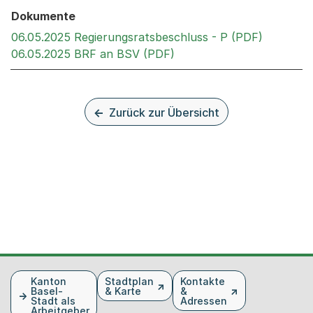
Dokumente
Externer 
06.05.2025 Regierungsratsbeschluss - P (PDF)
Externer Link, wird in ei
06.05.2025 BRF an BSV (PDF)
Zurück zur Übersicht
Fusszeile
Kanton
Stadtplan
Kontakte
Basel-
& Karte
&
Stadt als
Adressen
Arbeitgeber