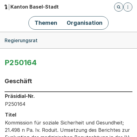
Kanton Basel-Stadt
Öffnet die
(Dieser Link führt zur Startseite)
Hauptnavigation
Themen
Organisation
Breadcrumb-Navigation
Regierungsrat
P250164
Geschäft
Informationen zum Ausgewählten Geschäft
Präsidial-Nr.
P250164
Titel
Kommission für soziale Sicherheit und Gesundheit;
21.498 n Pa. Iv. Roduit. Umsetzung des Berichtes zur