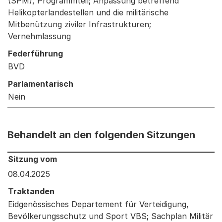
(SPM), Programmteil; Anpassung betreffend
Helikopterlandestellen und die militärische
Mitbenützung ziviler Infrastrukturen;
Vernehmlassung
Federführung
BVD
Parlamentarisch
Nein
Behandelt an den folgenden Sitzungen
Behandelt an den folgenden Sitzungen: Informationen 
Sitzung vom
08.04.2025
Traktanden
Eidgenössisches Departement für Verteidigung,
Bevölkerungsschutz und Sport VBS; Sachplan Militär