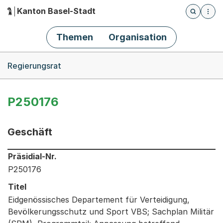
Kanton Basel-Stadt
Öffnet die
(Dieser Link führt zur Startseite)
Hauptnavigation
Themen
Organisation
Breadcrumb-Navigation
Regierungsrat
P250176
Geschäft
Informationen zum Ausgewählten Geschäft
Präsidial-Nr.
P250176
Titel
Eidgenössisches Departement für Verteidigung,
Bevölkerungsschutz und Sport VBS; Sachplan Militär