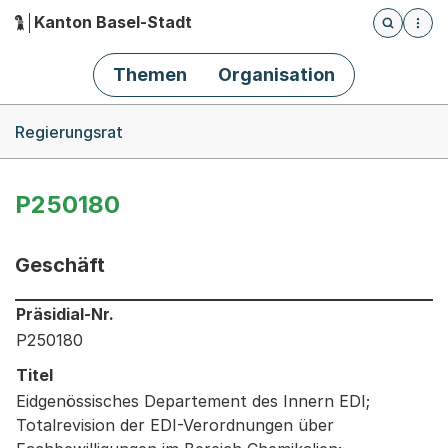
Kanton Basel-Stadt
Öffnet die
(Dieser Link führt zur Startseite)
Hauptnavigation
Themen
Organisation
Breadcrumb-Navigation
Regierungsrat
P250180
Geschäft
Informationen zum Ausgewählten Geschäft
Präsidial-Nr.
P250180
Titel
Eidgenössisches Departement des Innern EDI;
Totalrevision der EDI-Verordnungen über