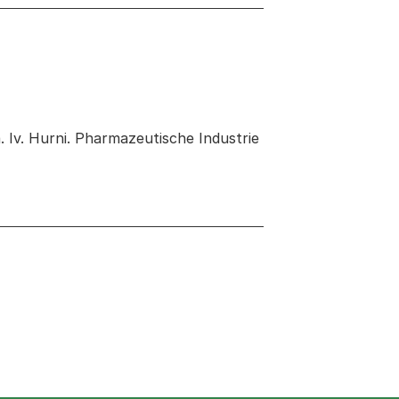
. Iv. Hurni. Pharmazeutische Industrie
 neuen Tab oder Fenster geöffnet
Fenster geöffnet