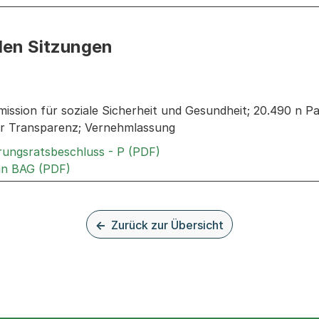
den Sitzungen
n: Informationen zu den Sitzungen zum Geschäft
ission für soziale Sicherheit und Gesundheit; 20.490 n Pa
hr Transparenz; Vernehmlassung
Externer Link, wird in einem
rungsratsbeschluss - P (PDF)
Externer Link, wird in einem neuen Tab oder 
an BAG (PDF)
Zurück zur Übersicht