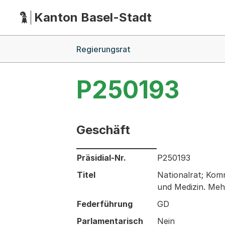
Kanton Basel-Stadt
Hauptnavigation
(Dieser Link führt zur Startseite)
Breadcrumb-Navigation
Regierungsrat
P250193
Geschäft
Informationen zum Ausgewählten Ges
Präsidial-Nr.
P250193
Titel
Nationalrat; Komm
und Medizin. Me
Federführung
GD
Parlamentarisch
Nein