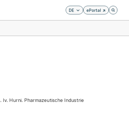
DE
ePortal
Externer Link, wird i
Öffnet di
. Iv. Hurni. Pharmazeutische Industrie