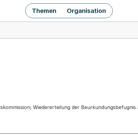
Themen
Organisation
chäft
tskommission; Wiedererteilung der Beurkundungsbefugnis a