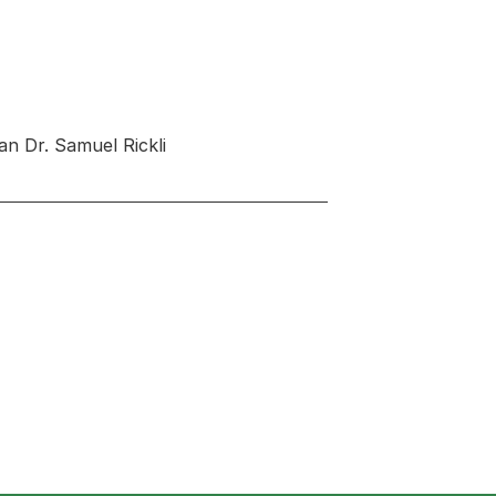
n Dr. Samuel Rickli
 neuen Tab oder Fenster geöffnet