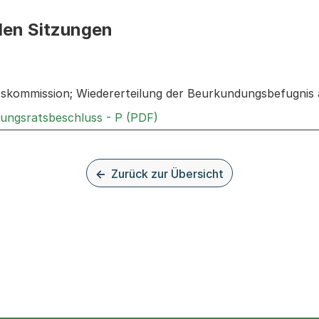
den Sitzungen
n: Informationen zu den Sitzungen zum Geschäft
tskommission; Wiedererteilung der Beurkundungsbefugnis a
Externer Link, wird in einem
rungsratsbeschluss - P (PDF)
Zurück zur Übersicht