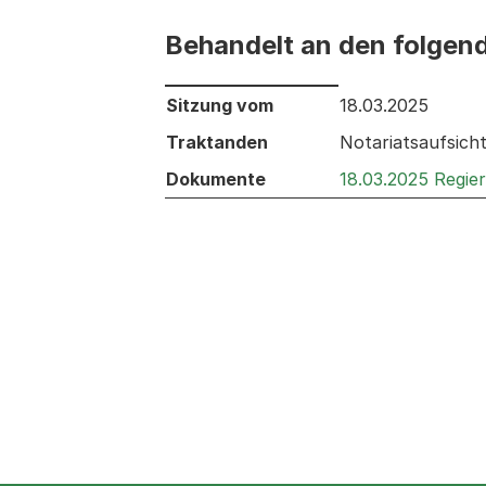
Behandelt an den folgen
Behandelt an den folgenden Sitzunge
Sitzung vom
18.03.2025
Traktanden
Notariatsaufsich
Dokumente
18.03.2025 Regie