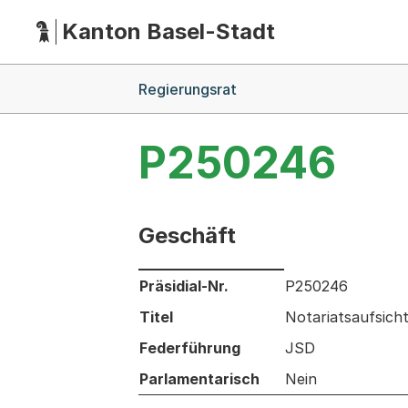
Kanton Basel-Stadt
Hauptnavigation
(Dieser Link führt zur Startseite)
Breadcrumb-Navigation
Regierungsrat
P250246
Geschäft
Informationen zum Ausgewählten Ges
Präsidial-Nr.
P250246
Titel
Notariatsaufsich
Federführung
JSD
Parlamentarisch
Nein