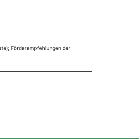
te); Förderempfehlungen der
 neuen Tab oder Fenster geöffnet