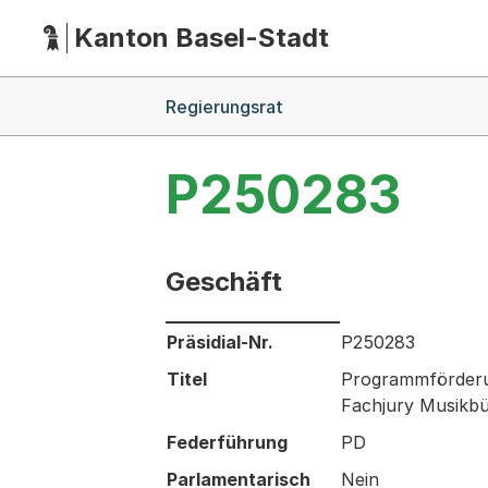
Kanton Basel-Stadt
Hauptnavigation
(Dieser Link führt zur Startseite)
Breadcrumb-Navigation
Regierungsrat
P250283
Geschäft
Informationen zum Ausgewählten Ges
Präsidial-Nr.
P250283
Titel
Programmförderu
Fachjury Musikbü
Federführung
PD
Parlamentarisch
Nein