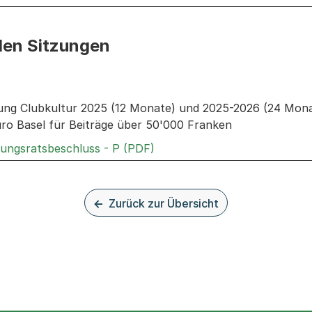
den Sitzungen
n: Informationen zu den Sitzungen zum Geschäft
ng Clubkultur 2025 (12 Monate) und 2025-2026 (24 Mona
ro Basel für Beiträge über 50'000 Franken
Externer Link, wird in einem
rungsratsbeschluss - P (PDF)
Zurück zur Übersicht