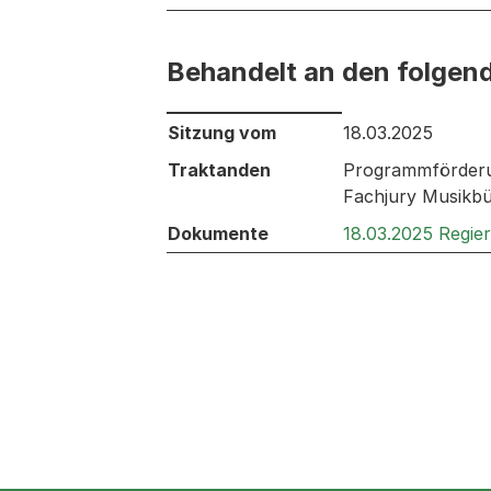
Behandelt an den folgen
Behandelt an den folgenden Sitzunge
Sitzung vom
18.03.2025
Traktanden
Programmförderu
Fachjury Musikbü
Dokumente
18.03.2025 Regie