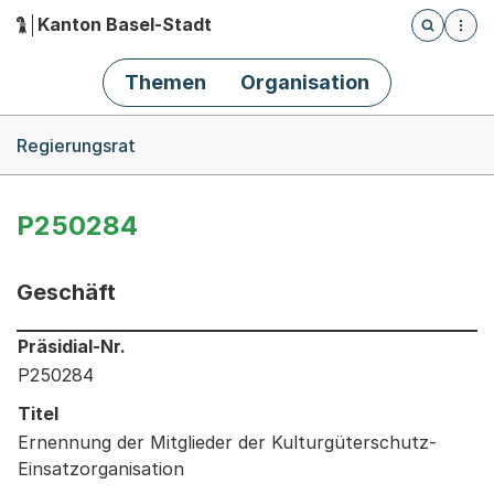
Kanton Basel-Stadt
Öffnet die
(Dieser Link führt zur Startseite)
Hauptnavigation
Themen
Organisation
Breadcrumb-Navigation
Regierungsrat
P250284
Geschäft
Informationen zum Ausgewählten Geschäft
Präsidial-Nr.
P250284
Titel
Ernennung der Mitglieder der Kulturgüterschutz-
Einsatzorganisation