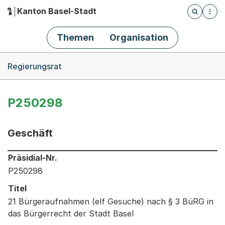
Kanton Basel-Stadt
Öffnet die
(Dieser Link führt zur Startseite)
Hauptnavigation
Themen
Organisation
Breadcrumb-Navigation
Regierungsrat
P250298
Geschäft
Informationen zum Ausgewählten Geschäft
Präsidial-Nr.
P250298
Titel
21 Bürgeraufnahmen (elf Gesuche) nach § 3 BüRG in
das Bürgerrecht der Stadt Basel