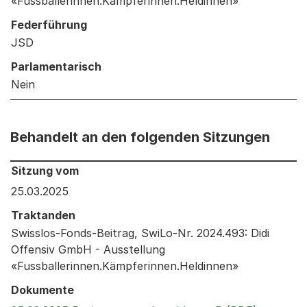
«Fussballerinnen.Kämpferinnen.Heldinnen»
Federführung
JSD
Parlamentarisch
Nein
Behandelt an den folgenden Sitzungen
Behandelt an den folgenden Sitzungen: Informationen 
Sitzung vom
25.03.2025
Traktanden
Swisslos-Fonds-Beitrag, SwiLo-Nr. 2024.493: Didi
Offensiv GmbH - Ausstellung
«Fussballerinnen.Kämpferinnen.Heldinnen»
Dokumente