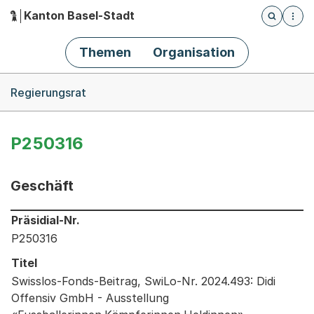
Kanton Basel-Stadt
Öffnet die
(Dieser Link führt zur Startseite)
Hauptnavigation
Themen
Organisation
Breadcrumb-Navigation
Regierungsrat
P250316
Geschäft
Informationen zum Ausgewählten Geschäft
Präsidial-Nr.
P250316
Titel
Swisslos-Fonds-Beitrag, SwiLo-Nr. 2024.493: Didi
Offensiv GmbH - Ausstellung