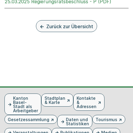
Externer 
25.03.2025 Regierungsratsbeschluss - P (PDF)
Zurück zur Übersicht
Fusszeile
Kanton
Stadtplan
Kontakte
Basel-
& Karte
&
Stadt als
Adressen
Arbeitgeber
Gesetzessammlung
Daten und
Tourismus
Statistiken
Veranstaltungen
Publikationen
Medien