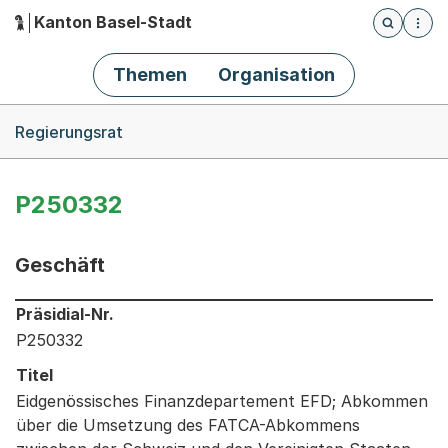
Kanton Basel-Stadt
Öffnet die
(Dieser Link führt zur Startseite)
Hauptnavigation
Themen
Organisation
Breadcrumb-Navigation
Regierungsrat
P250332
Geschäft
Informationen zum Ausgewählten Geschäft
Präsidial-Nr.
P250332
Titel
Eidgenössisches Finanzdepartement EFD; Abkommen
über die Umsetzung des FATCA-Abkommens