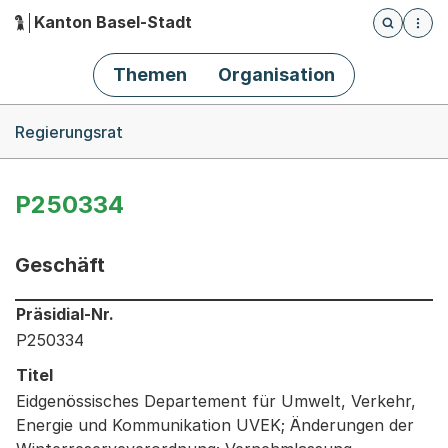
Kanton Basel-Stadt
Öffnet die
(Dieser Link führt zur Startseite)
Hauptnavigation
Themen
Organisation
Breadcrumb-Navigation
Regierungsrat
P250334
Geschäft
Informationen zum Ausgewählten Geschäft
Präsidial-Nr.
P250334
Titel
Eidgenössisches Departement für Umwelt, Verkehr,
Energie und Kommunikation UVEK; Änderungen der