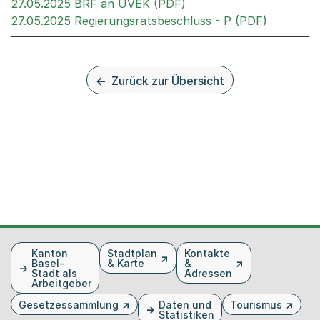
Externer Link, wird in 
27.05.2025 BRF an UVEK (PDF)
Externer 
27.05.2025 Regierungsratsbeschluss - P (PDF)
Zurück zur Übersicht
Fusszeile
Kanton
Stadtplan
Kontakte
Basel-
& Karte
&
Stadt als
Adressen
Arbeitgeber
Gesetzessammlung
Daten und
Tourismus
Statistiken