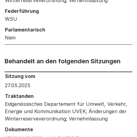
Winterreserveverordnung; Vernehmlassung
Federführung
WSU
Parlamentarisch
Nein
Behandelt an den folgenden Sitzungen
Behandelt an den folgenden Sitzungen: Informationen 
Sitzung vom
27.05.2025
Traktanden
Eidgenössisches Departement für Umwelt, Verkehr,
Energie und Kommunikation UVEK; Änderungen der
Winterreserveverordnung; Vernehmlassung
Dokumente