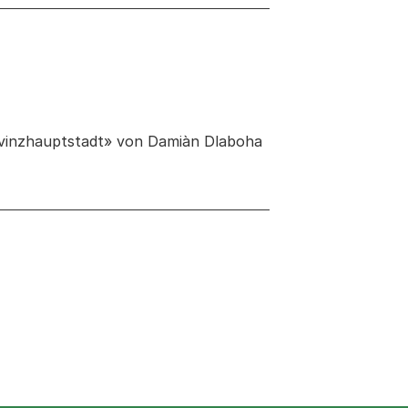
ovinzhauptstadt» von Damiàn Dlaboha
 neuen Tab oder Fenster geöffnet