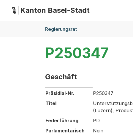
Kanton Basel-Stadt
Hauptnavigation
(Dieser Link führt zur Startseite)
Breadcrumb-Navigation
Regierungsrat
P250347
Geschäft
Informationen zum Ausgewählten Ges
Präsidial-Nr.
P250347
Titel
Unterstützungsbe
(Luzern), Produkt
Federführung
PD
Parlamentarisch
Nein