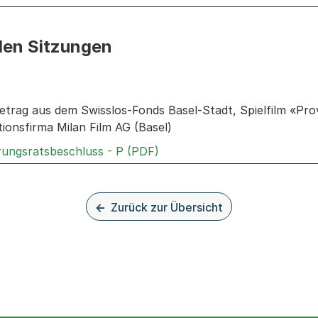
den Sitzungen
n: Informationen zu den Sitzungen zum Geschäft
trag aus dem Swisslos-Fonds Basel-Stadt, Spielfilm «Pr
ionsfirma Milan Film AG (Basel)
Externer Link, wird in einem
rungsratsbeschluss - P (PDF)
Zurück zur Übersicht