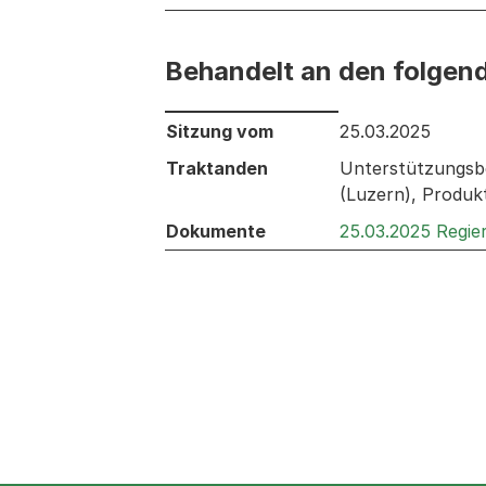
Behandelt an den folgen
Behandelt an den folgenden Sitzunge
Sitzung vom
25.03.2025
Traktanden
Unterstützungsbe
(Luzern), Produkt
Dokumente
25.03.2025 Regie