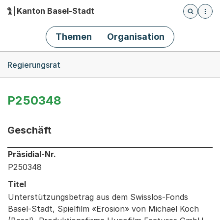
Kanton Basel-Stadt
Öffnet die
(Dieser Link führt zur Startseite)
Hauptnavigation
Themen
Organisation
Breadcrumb-Navigation
Regierungsrat
P250348
Geschäft
Informationen zum Ausgewählten Geschäft
Präsidial-Nr.
P250348
Titel
Unterstützungsbetrag aus dem Swisslos-Fonds
Basel-Stadt, Spielfilm «Erosion» von Michael Koch