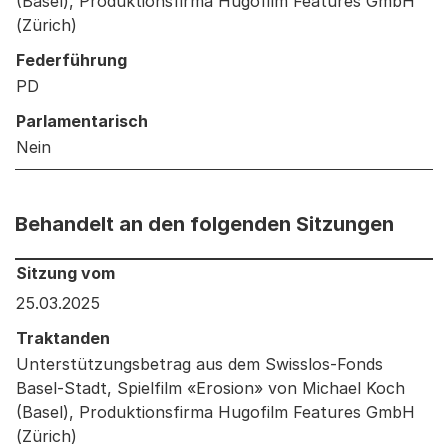
(Basel), Produktionsfirma Hugofilm Features GmbH
(Zürich)
Federführung
PD
Parlamentarisch
Nein
Behandelt an den folgenden Sitzungen
Behandelt an den folgenden Sitzungen: Informationen 
Sitzung vom
25.03.2025
Traktanden
Unterstützungsbetrag aus dem Swisslos-Fonds
Basel-Stadt, Spielfilm «Erosion» von Michael Koch
(Basel), Produktionsfirma Hugofilm Features GmbH
(Zürich)