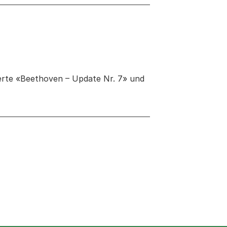
zerte «Beethoven – Update Nr. 7» und
 neuen Tab oder Fenster geöffnet