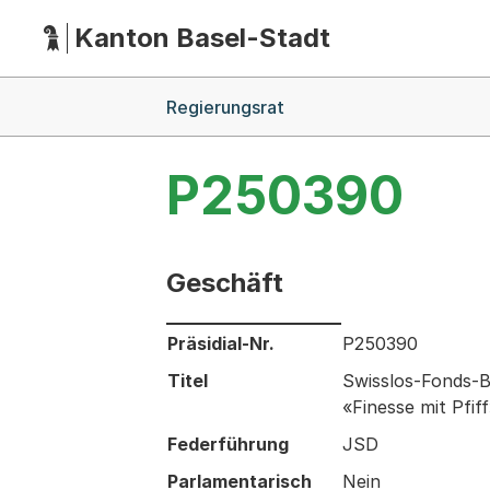
Kanton Basel-Stadt
Hauptnavigation
(Dieser Link führt zur Startseite)
Breadcrumb-Navigation
Regierungsrat
P250390
Geschäft
Informationen zum Ausgewählten Ges
Präsidial-Nr.
P250390
Titel
Swisslos-Fonds-B
«Finesse mit Pfif
Federführung
JSD
Parlamentarisch
Nein