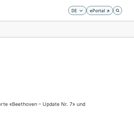
DE
ePortal
Externer Link, wird i
Öffnet di
zerte «Beethoven – Update Nr. 7» und