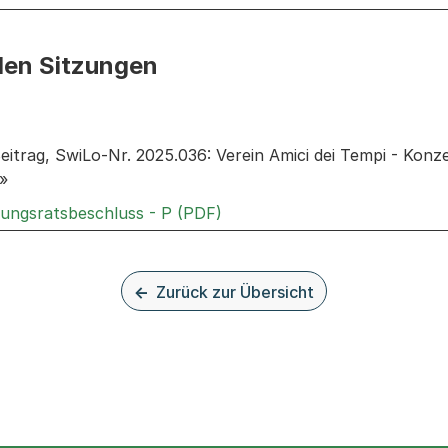
den Sitzungen
n: Informationen zu den Sitzungen zum Geschäft
eitrag, SwiLo-Nr. 2025.036: Verein Amici dei Tempi - Kon
f»
Externer Link, wird in einem
rungsratsbeschluss - P (PDF)
Zurück zur Übersicht