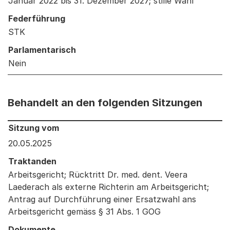
Januar 2022 bis 31. Dezember 2027; stille Wahl
Federführung
STK
Parlamentarisch
Nein
Behandelt an den folgenden Sitzungen
Behandelt an den folgenden Sitzungen: Informationen 
Sitzung vom
20.05.2025
Traktanden
Arbeitsgericht; Rücktritt Dr. med. dent. Veera
Laederach als externe Richterin am Arbeitsgericht;
Antrag auf Durchführung einer Ersatzwahl ans
Arbeitsgericht gemäss § 31 Abs. 1 GOG
Dokumente