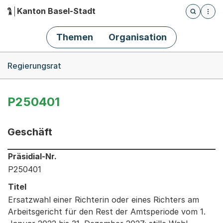
Kanton Basel-Stadt
Öffnet die
(Dieser Link führt zur Startseite)
Hauptnavigation
Themen
Organisation
Breadcrumb-Navigation
Regierungsrat
P250401
Geschäft
Informationen zum Ausgewählten Geschäft
Präsidial-Nr.
P250401
Titel
Ersatzwahl einer Richterin oder eines Richters am
Arbeitsgericht für den Rest der Amtsperiode vom 1.