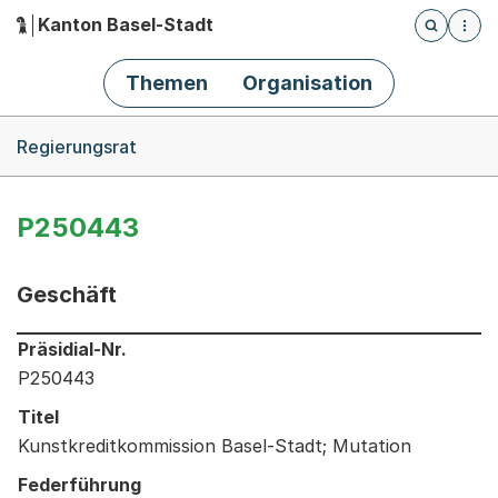
Kanton Basel-Stadt
Öffnet die
(Dieser Link führt zur Startseite)
Hauptnavigation
Themen
Organisation
Breadcrumb-Navigation
Regierungsrat
P250443
Geschäft
Informationen zum Ausgewählten Geschäft
Präsidial-Nr.
P250443
Titel
Kunstkreditkommission Basel-Stadt; Mutation
Federführung