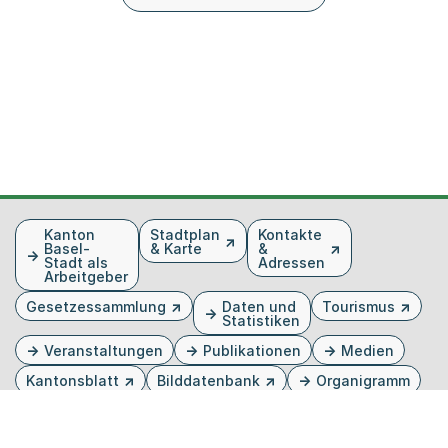
Fusszeile
Kanton
Stadtplan
Kontakte
Basel-
& Karte
&
Stadt als
Adressen
Arbeitgeber
Gesetzessammlung
Daten und
Tourismus
Statistiken
Veranstaltungen
Publikationen
Medien
Kantonsblatt
Bilddatenbank
Organigramm
Gebärdensprache
Externer Link, wird in einem neuen Tab oder Fenster 
Externer Link, wird in einem neuen Tab oder Fe
Externer Link, wird in einem neuen Tab od
Externer Link, wird in einem neuen Tab 
Externer Link, wird in einem neuen 
Twitter
Facebook
Instagram
Youtube
Linkedin