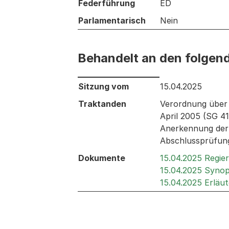
Federführung
ED
Parlamentarisch
Nein
Behandelt an den folgen
Behandelt an den folgenden Sitzunge
Sitzung vom
15.04.2025
Traktanden
Verordnung über 
April 2005 (SG 4
Anerkennung der 
Abschlussprüfung
Dokumente
15.04.2025 Regie
15.04.2025 Syno
15.04.2025 Erläu