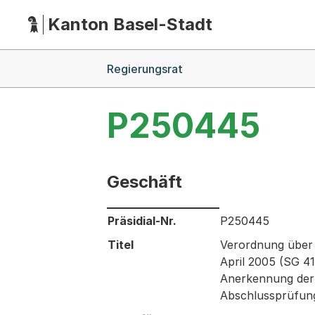
Kanton Basel-Stadt
Hauptnavigation
(Dieser Link führt zur Startseite)
Breadcrumb-Navigation
Regierungsrat
P250445
Geschäft
Informationen zum Ausgewählten Ges
Präsidial-Nr.
P250445
Titel
Verordnung über 
April 2005 (SG 4
Anerkennung der 
Abschlussprüfung