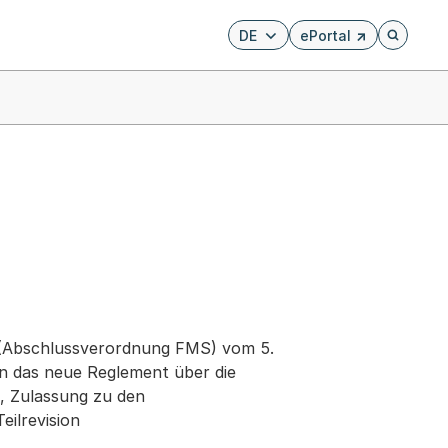
DE
ePortal
Externer Link, wird i
Öffnet di
 (Abschlussverordnung FMS) vom 5.
an das neue Reglement über die
, Zulassung zu den
ilrevision