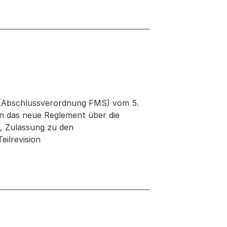
 (Abschlussverordnung FMS) vom 5.
an das neue Reglement über die
, Zulassung zu den
ilrevision
 neuen Tab oder Fenster geöffnet
ster geöffnet
r Fenster geöffnet