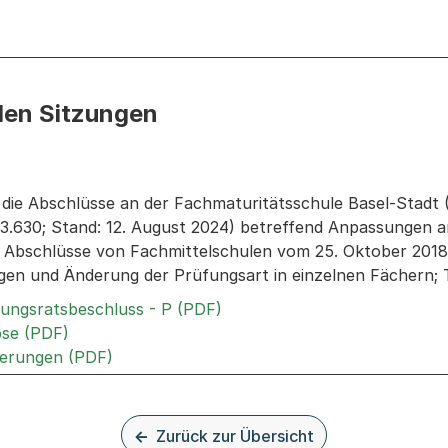
den Sitzungen
n: Informationen zu den Sitzungen zum Geschäft
die Abschlüsse an der Fachmaturitätsschule Basel-Stadt
13.630; Stand: 12. August 2024) betreffend Anpassungen 
Abschlüsse von Fachmittelschulen vom 25. Oktober 2018
en und Änderung der Prüfungsart in einzelnen Fächern; Te
Externer Link, wird in einem
rungsratsbeschluss - P (PDF)
Externer Link, wird in einem neuen Tab oder Fen
pse (PDF)
Externer Link, wird in einem neuen Tab ode
terungen (PDF)
Zurück zur Übersicht