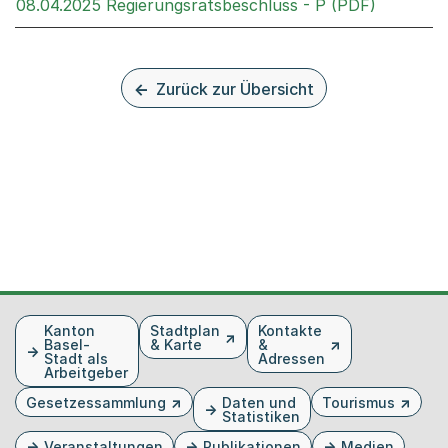
Externer 
08.04.2025 Regierungsratsbeschluss - P (PDF)
Zurück zur Übersicht
Fusszeile
Kanton
Stadtplan
Kontakte
Basel-
& Karte
&
Stadt als
Adressen
Arbeitgeber
Gesetzessammlung
Daten und
Tourismus
Statistiken
Veranstaltungen
Publikationen
Medien