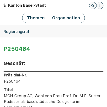
Kanton Basel-Stadt
Öffnet die
(Dieser Link führt zur Startseite)
Hauptnavigation
Themen
Organisation
Breadcrumb-Navigation
Regierungsrat
P250464
Geschäft
Informationen zum Ausgewählten Geschäft
Präsidial-Nr.
P250464
Titel
MCH Group AG; Wahl von Frau Prof. Dr. M.F. Sutter-
Rüdisser als baselstädtische Delegierte im