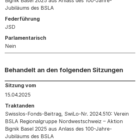
Bignik Basel 2025 aus Anlass des 100-Jahre-
Jubiläums des BSLA
Federführung
JSD
Parlamentarisch
Nein
Behandelt an den folgenden Sitzungen
Behandelt an den folgenden Sitzungen: Informationen 
Sitzung vom
15.04.2025
Traktanden
Swisslos-Fonds-Beitrag, SwiLo-Nr. 2024.510: Verein
BSLA Regionalgruppe Nordwestschweiz – Aktion
Bignik Basel 2025 aus Anlass des 100-Jahre-
Jubiläums des BSLA