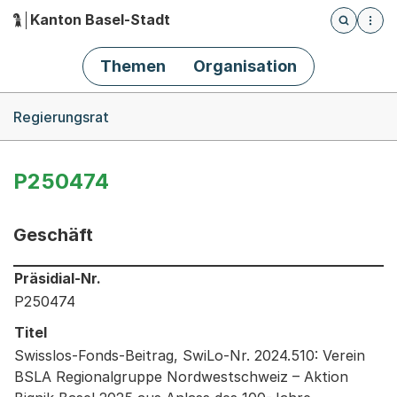
Kanton Basel-Stadt
Öffnet die
(Dieser Link führt zur Startseite)
Hauptnavigation
Themen
Organisation
Breadcrumb-Navigation
Regierungsrat
P250474
Geschäft
Informationen zum Ausgewählten Geschäft
Präsidial-Nr.
P250474
Titel
Swisslos-Fonds-Beitrag, SwiLo-Nr. 2024.510: Verein
BSLA Regionalgruppe Nordwestschweiz – Aktion