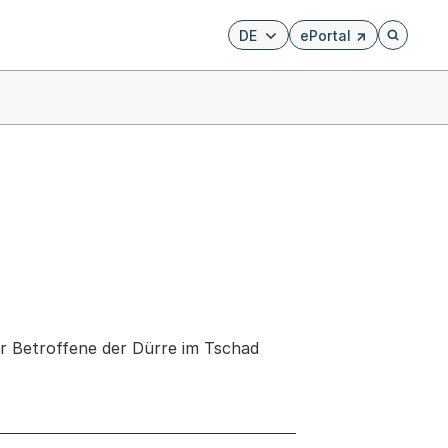
DE
ePortal
Externer Link, wird i
Öffnet di
ür Betroffene der Dürre im Tschad