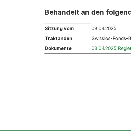
Behandelt an den folgen
Behandelt an den folgenden Sitzunge
Sitzung vom
08.04.2025
Traktanden
Swisslos-Fonds-Be
Dokumente
08.04.2025 Regie