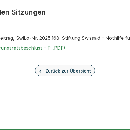
den Sitzungen
n: Informationen zu den Sitzungen zum Geschäft
itrag, SwiLo-Nr. 2025.168: Stiftung Swissaid – Nothilfe f
Externer Link, wird in einem
rungsratsbeschluss - P (PDF)
Zurück zur Übersicht