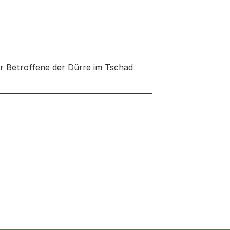
ür Betroffene der Dürre im Tschad
 neuen Tab oder Fenster geöffnet