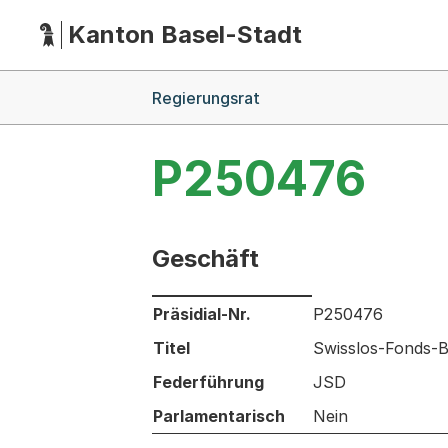
Kanton Basel-Stadt
Hauptnavigation
(Dieser Link führt zur Startseite)
Breadcrumb-Navigation
Regierungsrat
P250476
Geschäft
Informationen zum Ausgewählten Ges
Präsidial-Nr.
P250476
Titel
Swisslos-Fonds-Be
Federführung
JSD
Parlamentarisch
Nein