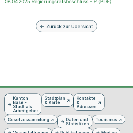
Externer 
08.04.2025 Regierungsratsbeschluss - P (PDF)
Zurück zur Übersicht
Fusszeile
Kanton
Stadtplan
Kontakte
Basel-
& Karte
&
Stadt als
Adressen
Arbeitgeber
Gesetzessammlung
Daten und
Tourismus
Statistiken
Veranstaltungen
Publikationen
Medien