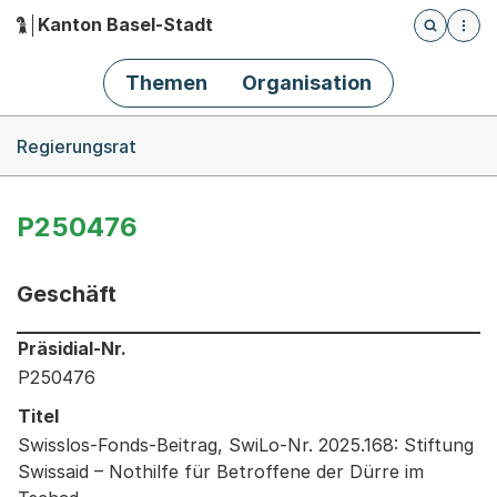
Kanton Basel-Stadt
Öffnet die
(Dieser Link führt zur Startseite)
Hauptnavigation
Themen
Organisation
Breadcrumb-Navigation
Regierungsrat
P250476
Geschäft
Informationen zum Ausgewählten Geschäft
Präsidial-Nr.
P250476
Titel
Swisslos-Fonds-Beitrag, SwiLo-Nr. 2025.168: Stiftung
Swissaid – Nothilfe für Betroffene der Dürre im