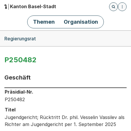
Kanton Basel-Stadt
Öffnet die
(Dieser Link führt zur Startseite)
Hauptnavigation
Themen
Organisation
Breadcrumb-Navigation
Regierungsrat
P250482
Geschäft
Informationen zum Ausgewählten Geschäft
Präsidial-Nr.
P250482
Titel
Jugendgericht; Rücktritt Dr. phil. Vesselin Vassilev als
Richter am Jugendgericht per 1. September 2025