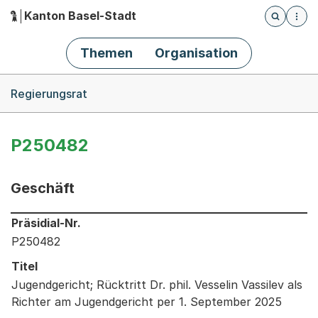
Kanton Basel-Stadt
Öffnet die
(Dieser Link führt zur Startseite)
Hauptnavigation
Themen
Organisation
Breadcrumb-Navigation
Regierungsrat
P250482
Geschäft
Informationen zum Ausgewählten Geschäft
Präsidial-Nr.
P250482
Titel
Jugendgericht; Rücktritt Dr. phil. Vesselin Vassilev als
Richter am Jugendgericht per 1. September 2025