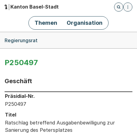
Kanton Basel-Stadt
Öffnet die
(Dieser Link führt zur Startseite)
Hauptnavigation
Themen
Organisation
Breadcrumb-Navigation
Regierungsrat
P250497
Geschäft
Informationen zum Ausgewählten Geschäft
Präsidial-Nr.
P250497
Titel
Ratschlag betreffend Ausgabenbewilligung zur
Sanierung des Petersplatzes