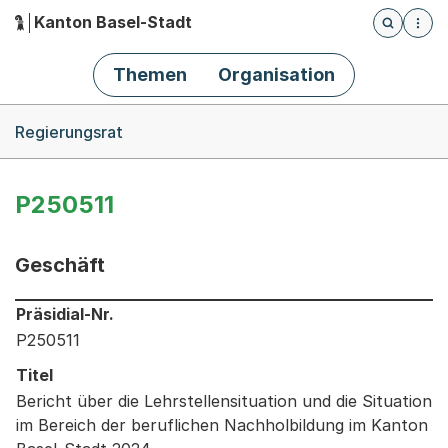
Kanton Basel-Stadt
Öffnet die
(Dieser Link führt zur Startseite)
Hauptnavigation
Themen
Organisation
Breadcrumb-Navigation
Regierungsrat
P250511
Geschäft
Informationen zum Ausgewählten Geschäft
Präsidial-Nr.
P250511
Titel
Bericht über die Lehrstellensituation und die Situation
im Bereich der beruflichen Nachholbildung im Kanton