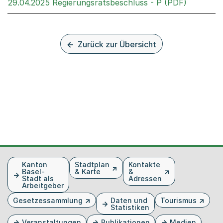
Externer 
29.04.2025 Regierungsratsbeschluss - P (PDF)
Zurück zur Übersicht
Fusszeile
Kanton
Stadtplan
Kontakte
Basel-
& Karte
&
Stadt als
Adressen
Arbeitgeber
Gesetzessammlung
Daten und
Tourismus
Statistiken
Veranstaltungen
Publikationen
Medien