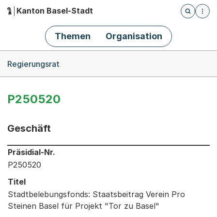
Kanton Basel-Stadt
Öffnet die
(Dieser Link führt zur Startseite)
Hauptnavigation
Themen
Organisation
Breadcrumb-Navigation
Regierungsrat
P250520
Geschäft
Informationen zum Ausgewählten Geschäft
Präsidial-Nr.
P250520
Titel
Stadtbelebungsfonds: Staatsbeitrag Verein Pro
Steinen Basel für Projekt "Tor zu Basel"