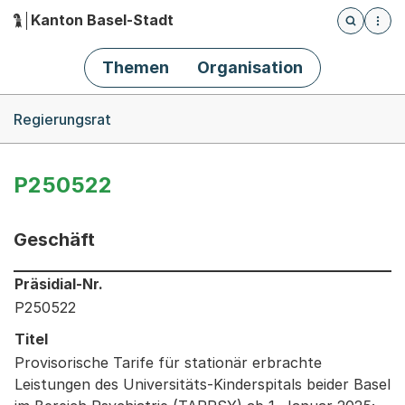
Kanton Basel-Stadt
Öffnet die
(Dieser Link führt zur Startseite)
Hauptnavigation
Themen
Organisation
Breadcrumb-Navigation
Regierungsrat
P250522
Geschäft
Informationen zum Ausgewählten Geschäft
Präsidial-Nr.
P250522
Titel
Provisorische Tarife für stationär erbrachte
Leistungen des Universitäts-Kinderspitals beider Basel