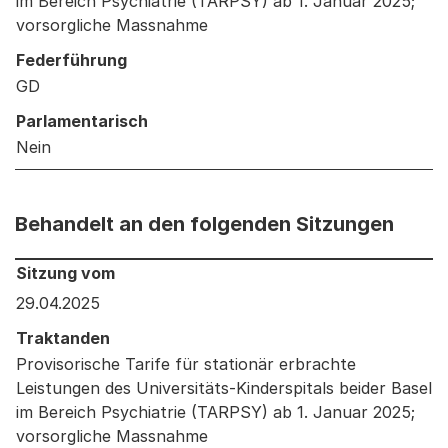
im Bereich Psychiatrie (TARPSY) ab 1. Januar 2025;
vorsorgliche Massnahme
Federführung
GD
Parlamentarisch
Nein
Behandelt an den folgenden Sitzungen
Behandelt an den folgenden Sitzungen: Informationen 
Sitzung vom
29.04.2025
Traktanden
Provisorische Tarife für stationär erbrachte
Leistungen des Universitäts-Kinderspitals beider Basel
im Bereich Psychiatrie (TARPSY) ab 1. Januar 2025;
vorsorgliche Massnahme