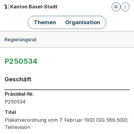
Kanton Basel-Stadt
Öffnet die
(Dieser Link führt zur Startseite)
Hauptnavigation
Themen
Organisation
Breadcrumb-Navigation
Regierungsrat
P250534
Geschäft
Informationen zum Ausgewählten Geschäft
Präsidial-Nr.
P250534
Titel
Plakatverordnung vom 7. Februar 1933 (SG 569.500);
Teilrevision