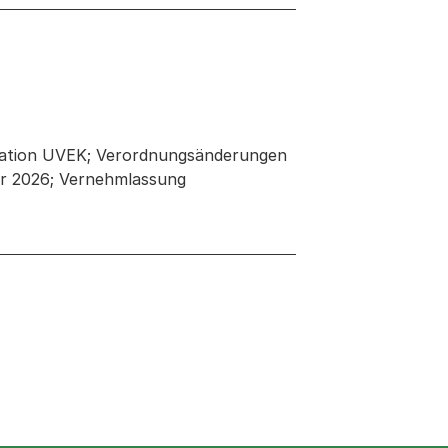
kation UVEK; Verordnungsänderungen
ar 2026; Vernehmlassung
 neuen Tab oder Fenster geöffnet
r Fenster geöffnet