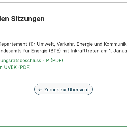
den Sitzungen
n: Informationen zu den Sitzungen zum Geschäft
 Departement für Umwelt, Verkehr, Energie und Kommuni
undesamts für Energie (BFE) mit Inkrafttreten am 1. Janu
Externer Link, wird in einem
rungsratsbeschluss - P (PDF)
Externer Link, wird in einem neuen Tab ode
an UVEK (PDF)
Zurück zur Übersicht