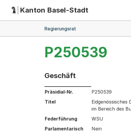
Kanton Basel-Stadt
Hauptnavigation
(Dieser Link führt zur Startseite)
Breadcrumb-Navigation
Regierungsrat
P250539
Geschäft
Informationen zum Ausgewählten Ges
Präsidial-Nr.
P250539
Titel
Eidgenössisches
im Bereich des B
Federführung
WSU
Parlamentarisch
Nein