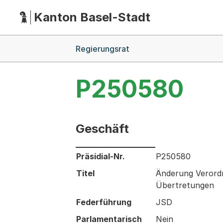
Kanton Basel-Stadt
Hauptnavigation
(Dieser Link führt zur Startseite)
Breadcrumb-Navigation
Regierungsrat
P250580
Geschäft
Informationen zum Ausgewählten Ges
Präsidial-Nr.
P250580
Titel
Änderung Verordn
Übertretungen
Federführung
JSD
Parlamentarisch
Nein