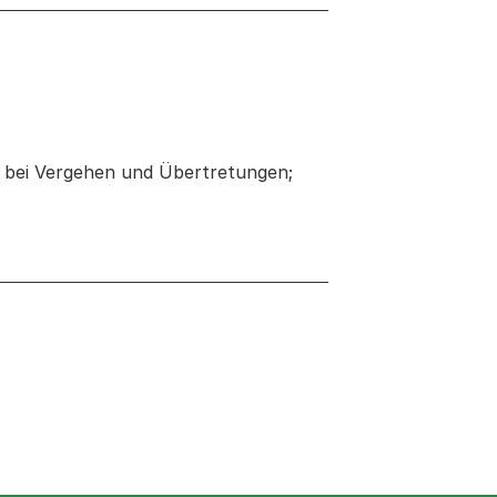
s bei Vergehen und Übertretungen;
 neuen Tab oder Fenster geöffnet
er Fenster geöffnet