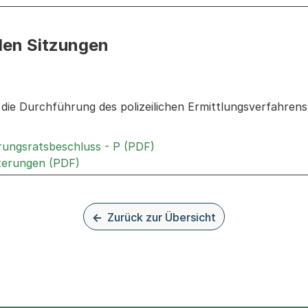
den Sitzungen
n: Informationen zu den Sitzungen zum Geschäft
die Durchführung des polizeilichen Ermittlungsverfahren
Externer Link, wird in einem
rungsratsbeschluss - P (PDF)
Externer Link, wird in einem neuen Tab od
terungen (PDF)
Zurück zur Übersicht