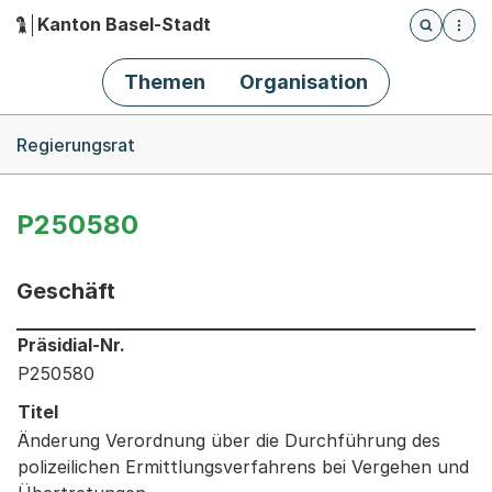
Kanton Basel-Stadt
Öffnet die
(Dieser Link führt zur Startseite)
Hauptnavigation
Themen
Organisation
Breadcrumb-Navigation
Regierungsrat
P250580
Geschäft
Informationen zum Ausgewählten Geschäft
Präsidial-Nr.
P250580
Titel
Änderung Verordnung über die Durchführung des
polizeilichen Ermittlungsverfahrens bei Vergehen und