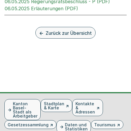
Externer 
06.05.2025 Regierungsratsbeschluss - P (PDF)
Externer Link, wird in
06.05.2025 Erläuterungen (PDF)
Zurück zur Übersicht
Fusszeile
Kanton
Stadtplan
Kontakte
Basel-
& Karte
&
Stadt als
Adressen
Arbeitgeber
Gesetzessammlung
Daten und
Tourismus
Statistiken