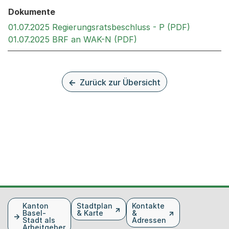
Dokumente
Externer 
01.07.2025 Regierungsratsbeschluss - P (PDF)
Externer Link, wird in
01.07.2025 BRF an WAK-N (PDF)
Zurück zur Übersicht
Fusszeile
Kanton
Stadtplan
Kontakte
Basel-
& Karte
&
Stadt als
Adressen
Arbeitgeber