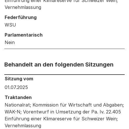
Einführung einer Klimareserve für Schweizer Wein;
Vernehmlassung
Federführung
WSU
Parlamentarisch
Nein
Behandelt an den folgenden Sitzungen
Behandelt an den folgenden Sitzungen: Informationen 
Sitzung vom
01.07.2025
Traktanden
Nationalrat; Kommission für Wirtschaft und Abgaben;
WAK-N; Vorentwurf in Umsetzung der Pa. Iv. 22.405
Einführung einer Klimareserve für Schweizer Wein;
Vernehmlassung