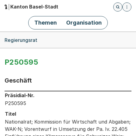
Kanton Basel-Stadt
Öffnet die
(Dieser Link führt zur Startseite)
Hauptnavigation
Themen
Organisation
Breadcrumb-Navigation
Regierungsrat
P250595
Geschäft
Informationen zum Ausgewählten Geschäft
Präsidial-Nr.
P250595
Titel
Nationalrat; Kommission für Wirtschaft und Abgaben;
WAK-N; Vorentwurf in Umsetzung der Pa. Iv. 22.405