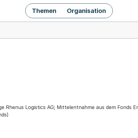
Themen
Organisation
chäft
ge Rhenus Logistics AG; Mittelentnahme aus dem Fonds E
nds)