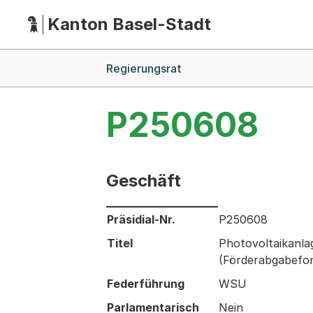
Kanton Basel-Stadt
Hauptnavigation
(Dieser Link führt zur Startseite)
Breadcrumb-Navigation
Regierungsrat
P250608
Geschäft
Informationen zum Ausgewählten Ges
Präsidial-Nr.
P250608
Titel
Photovoltaikanla
(Förderabgabefo
Federführung
WSU
Parlamentarisch
Nein