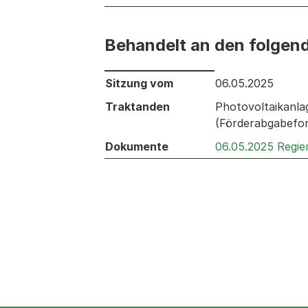
Behandelt an den folgen
Behandelt an den folgenden Sitzunge
Sitzung vom
06.05.2025
Traktanden
Photovoltaikanla
(Förderabgabefo
Dokumente
06.05.2025 Regie