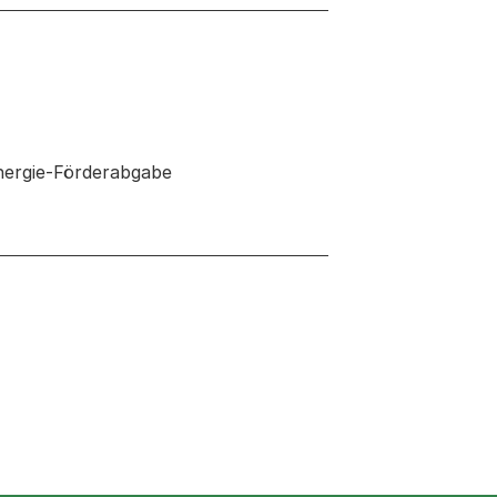
nergie-Förderabgabe
 neuen Tab oder Fenster geöffnet