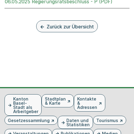
Externer 
06.05.2025 Regierungsratsbeschluss - P (PDF)
Zurück zur Übersicht
Fusszeile
Kanton
Stadtplan
Kontakte
Basel-
& Karte
&
Stadt als
Adressen
Arbeitgeber
Gesetzessammlung
Daten und
Tourismus
Statistiken
Veranstaltungen
Publikationen
Medien