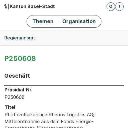
Kanton Basel-Stadt
Öffnet die
(Dieser Link führt zur Startseite)
Hauptnavigation
Themen
Organisation
Breadcrumb-Navigation
Regierungsrat
P250608
Geschäft
Informationen zum Ausgewählten Geschäft
Präsidial-Nr.
P250608
Titel
Photovoltaikanlage Rhenus Logistics AG;
Mittelentnahme aus dem Fonds Energie-