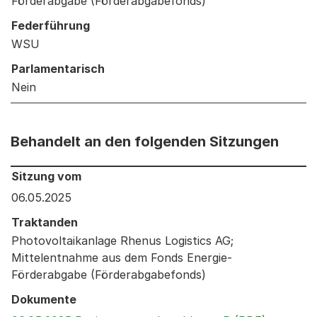
Förderabgabe (Förderabgabefonds)
Federführung
WSU
Parlamentarisch
Nein
Behandelt an den folgenden Sitzungen
Behandelt an den folgenden Sitzungen: Informationen 
Sitzung vom
06.05.2025
Traktanden
Photovoltaikanlage Rhenus Logistics AG;
Mittelentnahme aus dem Fonds Energie-
Förderabgabe (Förderabgabefonds)
Dokumente