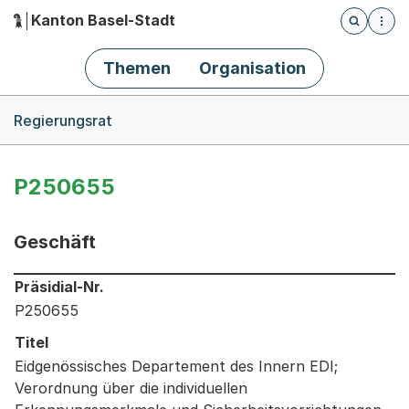
Kanton Basel-Stadt
Öffnet die
(Dieser Link führt zur Startseite)
Hauptnavigation
Themen
Organisation
Breadcrumb-Navigation
Regierungsrat
P250655
Geschäft
Informationen zum Ausgewählten Geschäft
Präsidial-Nr.
P250655
Titel
Eidgenössisches Departement des Innern EDI;
Verordnung über die individuellen