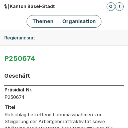
Kanton Basel-Stadt
Öffnet die
(Dieser Link führt zur Startseite)
Hauptnavigation
Themen
Organisation
Breadcrumb-Navigation
Regierungsrat
P250674
Geschäft
Informationen zum Ausgewählten Geschäft
Präsidial-Nr.
P250674
Titel
Ratschlag betreffend Lohnmassnahmen zur
Steigerung der Arbeitgeberattraktivität sowie