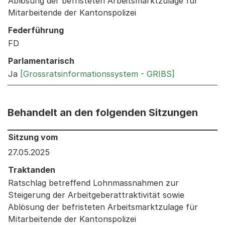
Ablösung der befristeten Arbeitsmarktzulage für
Mitarbeitende der Kantonspolizei
Federführung
FD
Parlamentarisch
Ja
[Grossratsinformationssystem - GRIBS]
Behandelt an den folgenden Sitzungen
Behandelt an den folgenden Sitzungen: Informationen 
Sitzung vom
27.05.2025
Traktanden
Ratschlag betreffend Lohnmassnahmen zur
Steigerung der Arbeitgeberattraktivität sowie
Ablösung der befristeten Arbeitsmarktzulage für
Mitarbeitende der Kantonspolizei