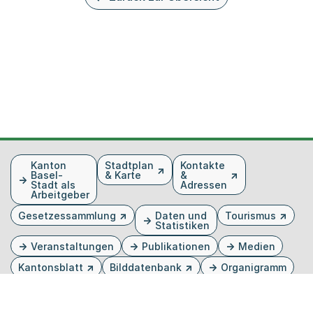
Fusszeile
Kanton
Stadtplan
Kontakte
Basel-
& Karte
&
Stadt als
Adressen
Arbeitgeber
Gesetzessammlung
Daten und
Tourismus
Statistiken
Veranstaltungen
Publikationen
Medien
Kantonsblatt
Bilddatenbank
Organigramm
Gebärdensprache
Externer Link, wird in einem neuen Tab oder Fenster 
Externer Link, wird in einem neuen Tab oder Fe
Externer Link, wird in einem neuen Tab od
Externer Link, wird in einem neuen Tab 
Externer Link, wird in einem neuen 
Twitter
Facebook
Instagram
Youtube
Linkedin