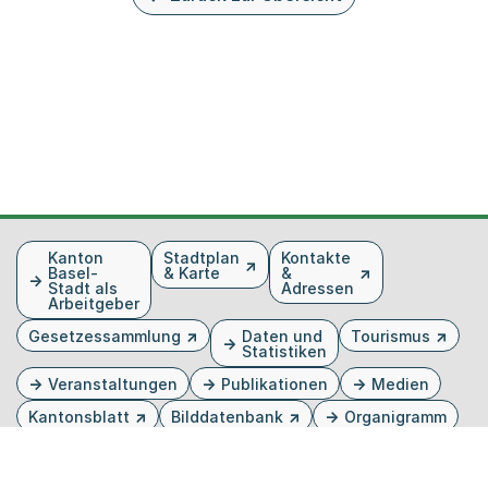
Fusszeile
Kanton
Stadtplan
Kontakte
Basel-
& Karte
&
Stadt als
Adressen
Arbeitgeber
Gesetzessammlung
Daten und
Tourismus
Statistiken
Veranstaltungen
Publikationen
Medien
Kantonsblatt
Bilddatenbank
Organigramm
Gebärdensprache
Externer Link, wird in einem neuen Tab oder Fenster 
Externer Link, wird in einem neuen Tab oder Fe
Externer Link, wird in einem neuen Tab od
Externer Link, wird in einem neuen Tab 
Externer Link, wird in einem neuen 
Twitter
Facebook
Instagram
Youtube
Linkedin