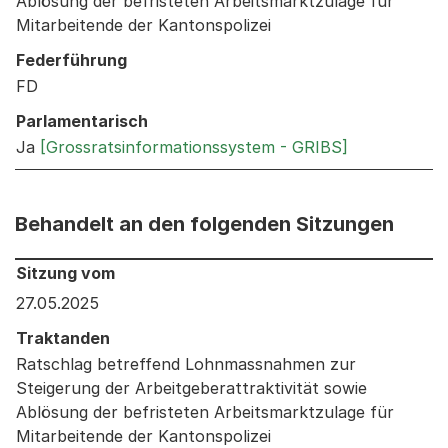
Ablösung der befristeten Arbeitsmarktzulage für
Mitarbeitende der Kantonspolizei
Federführung
FD
Parlamentarisch
Ja
[Grossratsinformationssystem - GRIBS]
Behandelt an den folgenden Sitzungen
Behandelt an den folgenden Sitzungen: Informationen 
Sitzung vom
27.05.2025
Traktanden
Ratschlag betreffend Lohnmassnahmen zur
Steigerung der Arbeitgeberattraktivität sowie
Ablösung der befristeten Arbeitsmarktzulage für
Mitarbeitende der Kantonspolizei