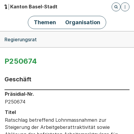
Kanton Basel-Stadt
Öffnet die
(Dieser Link führt zur Startseite)
Hauptnavigation
Themen
Organisation
Breadcrumb-Navigation
Regierungsrat
P250674
Geschäft
Informationen zum Ausgewählten Geschäft
Präsidial-Nr.
P250674
Titel
Ratschlag betreffend Lohnmassnahmen zur
Steigerung der Arbeitgeberattraktivität sowie