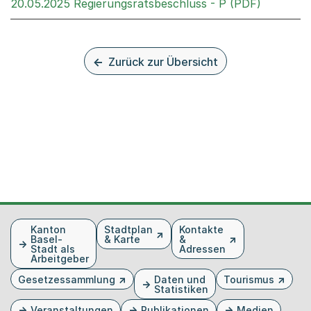
Externer 
20.05.2025 Regierungsratsbeschluss - P (PDF)
Zurück zur Übersicht
Fusszeile
Kanton
Stadtplan
Kontakte
Basel-
& Karte
&
Stadt als
Adressen
Arbeitgeber
Gesetzessammlung
Daten und
Tourismus
Statistiken
Veranstaltungen
Publikationen
Medien