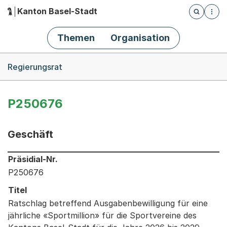
Kanton Basel-Stadt
Öffnet die
(Dieser Link führt zur Startseite)
Hauptnavigation
Themen
Organisation
Breadcrumb-Navigation
Regierungsrat
P250676
Geschäft
Informationen zum Ausgewählten Geschäft
Präsidial-Nr.
P250676
Titel
Ratschlag betreffend Ausgabenbewilligung für eine
jährliche «Sportmillion» für die Sportvereine des