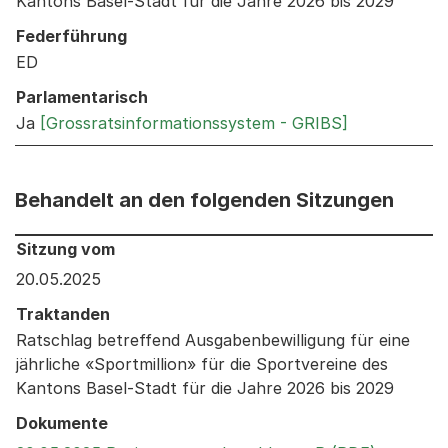
Kantons Basel-Stadt für die Jahre 2026 bis 2029
Federführung
ED
Parlamentarisch
Ja
[Grossratsinformationssystem - GRIBS]
Behandelt an den folgenden Sitzungen
Behandelt an den folgenden Sitzungen: Informationen 
Sitzung vom
20.05.2025
Traktanden
Ratschlag betreffend Ausgabenbewilligung für eine
jährliche «Sportmillion» für die Sportvereine des
Kantons Basel-Stadt für die Jahre 2026 bis 2029
Dokumente