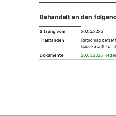
Behandelt an den folgen
Behandelt an den folgenden Sitzunge
Sitzung vom
20.05.2025
Traktanden
Ratschlag betreff
Basel-Stadt für d
Dokumente
20.05.2025 Regie