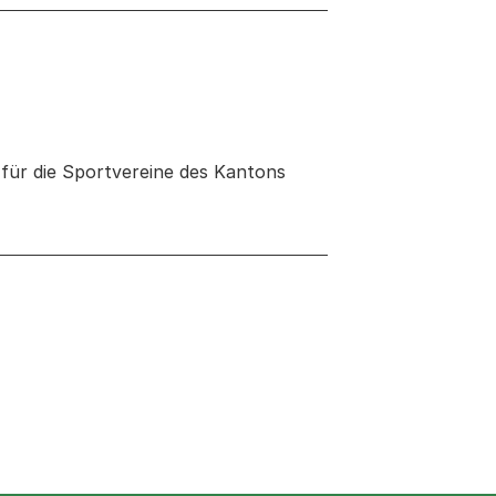
 für die Sportvereine des Kantons
 neuen Tab oder Fenster geöffnet