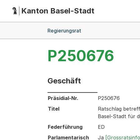
Kanton Basel-Stadt
Hauptnavigation
(Dieser Link führt zur Startseite)
Breadcrumb-Navigation
Regierungsrat
P250676
Geschäft
Informationen zum Ausgewählten Ges
Präsidial-Nr.
P250676
Titel
Ratschlag betreff
Basel-Stadt für d
Federführung
ED
Parlamentarisch
Ja
[Grossratsinf