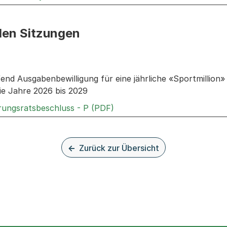
den Sitzungen
n: Informationen zu den Sitzungen zum Geschäft
end Ausgabenbewilligung für eine jährliche «Sportmillion»
ie Jahre 2026 bis 2029
Externer Link, wird in einem
rungsratsbeschluss - P (PDF)
Zurück zur Übersicht