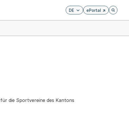
DE
ePortal
Externer Link, wird i
Öffnet di
 für die Sportvereine des Kantons