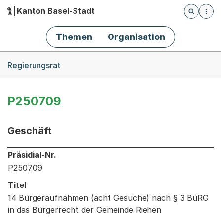
Kanton Basel-Stadt
Öffnet die
(Dieser Link führt zur Startseite)
Hauptnavigation
Themen
Organisation
Breadcrumb-Navigation
Regierungsrat
P250709
Geschäft
Informationen zum Ausgewählten Geschäft
Präsidial-Nr.
P250709
Titel
14 Bürgeraufnahmen (acht Gesuche) nach § 3 BüRG
in das Bürgerrecht der Gemeinde Riehen