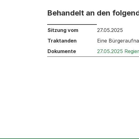
Behandelt an den folgen
Behandelt an den folgenden Sitzunge
Sitzung vom
27.05.2025
Traktanden
Eine Bürgeraufna
Dokumente
27.05.2025 Regie