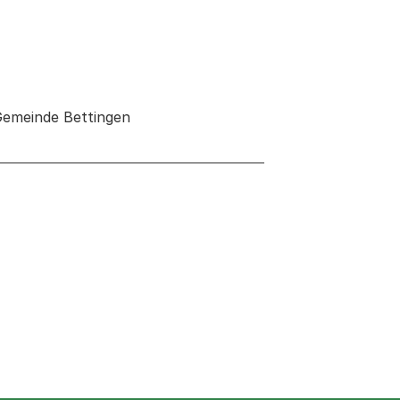
Gemeinde Bettingen
 neuen Tab oder Fenster geöffnet