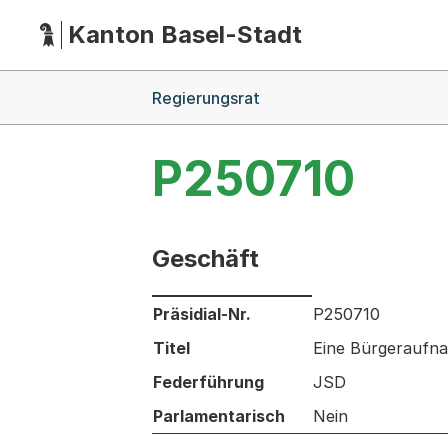
Kanton Basel-Stadt
Hauptnavigation
(Dieser Link führt zur Startseite)
Breadcrumb-Navigation
Regierungsrat
P250710
Geschäft
Informationen zum Ausgewählten Ges
Präsidial-Nr.
P250710
Titel
Eine Bürgeraufna
Federführung
JSD
Parlamentarisch
Nein