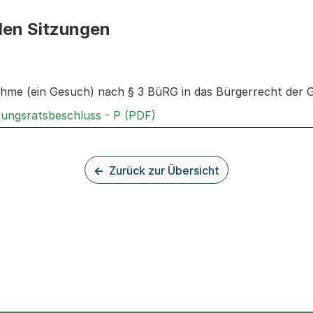
den Sitzungen
n: Informationen zu den Sitzungen zum Geschäft
hme (ein Gesuch) nach § 3 BüRG in das Bürgerrecht der 
Externer Link, wird in einem
rungsratsbeschluss - P (PDF)
Zurück zur Übersicht