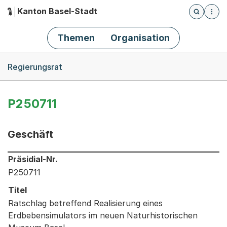
Kanton Basel-Stadt
Öffnet die
(Dieser Link führt zur Startseite)
Hauptnavigation
Themen
Organisation
Breadcrumb-Navigation
Regierungsrat
P250711
Geschäft
Informationen zum Ausgewählten Geschäft
Präsidial-Nr.
P250711
Titel
Ratschlag betreffend Realisierung eines
Erdbebensimulators im neuen Naturhistorischen