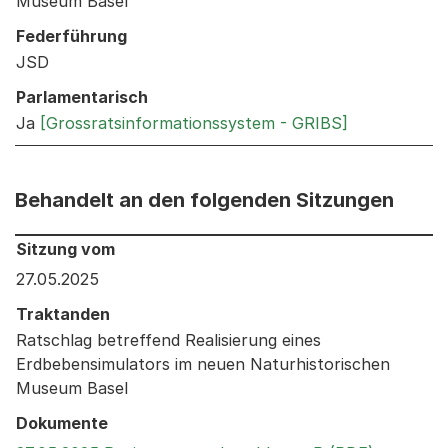
Museum Basel
Federführung
JSD
Parlamentarisch
Ja
[Grossratsinformationssystem - GRIBS]
Behandelt an den folgenden Sitzungen
Behandelt an den folgenden Sitzungen: Informationen 
Sitzung vom
27.05.2025
Traktanden
Ratschlag betreffend Realisierung eines
Erdbebensimulators im neuen Naturhistorischen
Museum Basel
Dokumente