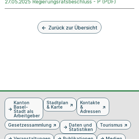
Externer 
27.05.2025 Regierungsratsbeschluss - P (PDF)
Zurück zur Übersicht
Fusszeile
Kanton
Stadtplan
Kontakte
Basel-
& Karte
&
Stadt als
Adressen
Arbeitgeber
Gesetzessammlung
Daten und
Tourismus
Statistiken
Veranstaltungen
Publikationen
Medien