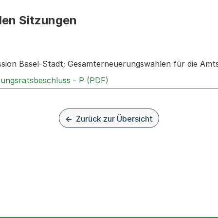
den Sitzungen
n: Informationen zu den Sitzungen zum Geschäft
sion Basel-Stadt; Gesamterneuerungswahlen für die Amt
Externer Link, wird in einem
rungsratsbeschluss - P (PDF)
Zurück zur Übersicht