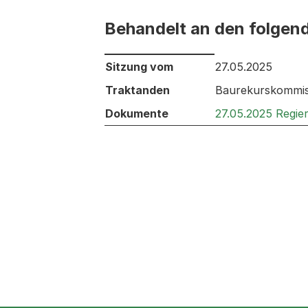
Behandelt an den folgen
Behandelt an den folgenden Sitzunge
Sitzung vom
27.05.2025
Traktanden
Baurekurskommis
Dokumente
27.05.2025 Regie