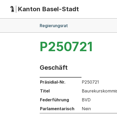
Kanton Basel-Stadt
Hauptnavigation
(Dieser Link führt zur Startseite)
Breadcrumb-Navigation
Regierungsrat
P250721
Geschäft
Informationen zum Ausgewählten Ges
Präsidial-Nr.
P250721
Titel
Baurekurskommis
Federführung
BVD
Parlamentarisch
Nein