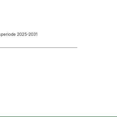
speriode 2025-2031
 neuen Tab oder Fenster geöffnet