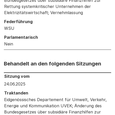
Bundesgesetzes über subsidiäre Finanzhilfen zur
Rettung systemkritischer Unternehmen der
Elektrizitätswirtschaft; Vernehmlassung
Federführung
WSU
Parlamentarisch
Nein
Behandelt an den folgenden Sitzungen
Behandelt an den folgenden Sitzungen: Informationen 
Sitzung vom
24.06.2025
Traktanden
Eidgenössisches Departement für Umwelt, Verkehr,
Energie und Kommunikation UVEK; Änderung des
Bundesgesetzes über subsidiäre Finanzhilfen zur