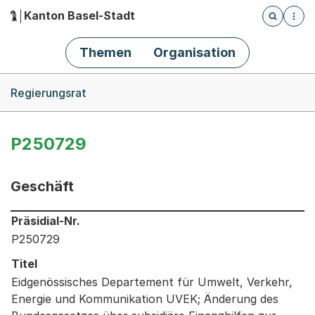
Kanton Basel-Stadt
Öffnet die
(Dieser Link führt zur Startseite)
Hauptnavigation
Themen
Organisation
Breadcrumb-Navigation
Regierungsrat
P250729
Geschäft
Informationen zum Ausgewählten Geschäft
Präsidial-Nr.
P250729
Titel
Eidgenössisches Departement für Umwelt, Verkehr,
Energie und Kommunikation UVEK; Änderung des