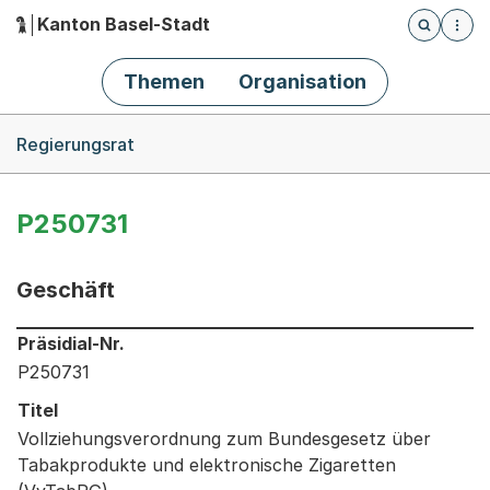
Kanton Basel-Stadt
Öffnet die
(Dieser Link führt zur Startseite)
Hauptnavigation
Themen
Organisation
Breadcrumb-Navigation
Regierungsrat
P250731
Geschäft
Informationen zum Ausgewählten Geschäft
Präsidial-Nr.
P250731
Titel
Vollziehungsverordnung zum Bundesgesetz über
Tabakprodukte und elektronische Zigaretten