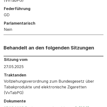
(VvTabPG)
Federführung
GD
Parlamentarisch
Nein
Behandelt an den folgenden Sitzungen
Behandelt an den folgenden Sitzungen: Informationen 
Sitzung vom
27.05.2025
Traktanden
Vollziehungsverordnung zum Bundesgesetz über
Tabakprodukte und elektronische Zigaretten
(VvTabPG)
Dokumente