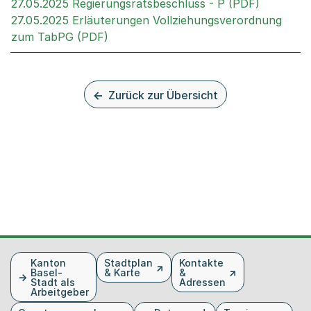
Externer 
27.05.2025 Regierungsratsbeschluss - P (PDF)
27.05.2025 Erläuterungen Vollziehungsverordnung
Externer Link, wird in einem neuen T
zum TabPG (PDF)
Zurück zur Übersicht
Fusszeile
Kanton
Stadtplan
Kontakte
Basel-
& Karte
&
Stadt als
Adressen
Arbeitgeber