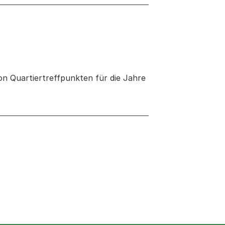
n Quartiertreffpunkten für die Jahre
 neuen Tab oder Fenster geöffnet