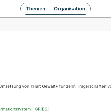
Themen
Organisation
chäft
 Umsetzung von «Halt Gewalt» für zehn Trägerschaften vo
ormationssystem - GRIBS]