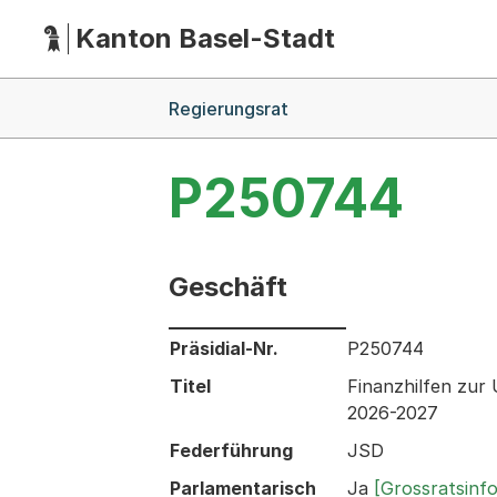
Kanton Basel-Stadt
Hauptnavigation
(Dieser Link führt zur Startseite)
Breadcrumb-Navigation
Regierungsrat
P250744
Geschäft
Informationen zum Ausgewählten Ges
Präsidial-Nr.
P250744
Titel
Finanzhilfen zur
2026-2027
Federführung
JSD
Parlamentarisch
Ja
[Grossratsinf