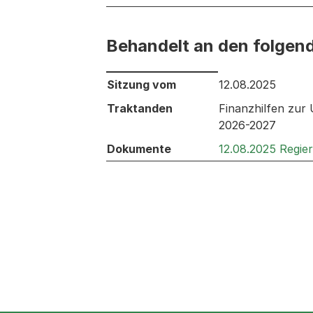
Behandelt an den folgen
Behandelt an den folgenden Sitzunge
Sitzung vom
12.08.2025
Traktanden
Finanzhilfen zur
2026-2027
Dokumente
12.08.2025 Regie