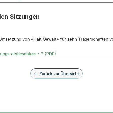
den Sitzungen
n: Informationen zu den Sitzungen zum Geschäft
 Umsetzung von «Halt Gewalt» für zehn Trägerschaften vo
Externer Link, wird in einem
rungsratsbeschluss - P (PDF)
Zurück zur Übersicht