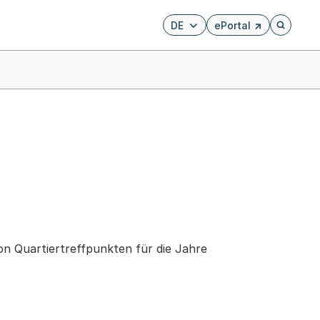
DE
ePortal
Externer Link, wird i
Öffnet di
n Quartiertreffpunkten für die Jahre